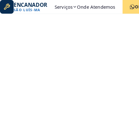
ENCANADOR
Serviços
Onde Atendemos
O
SÃO LUÍS
-
MA