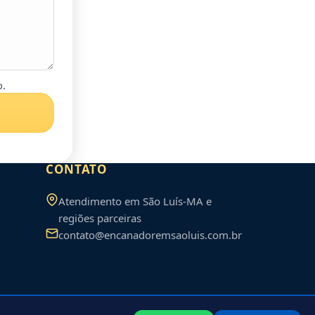
o.
CONTATO
Atendimento em
São Luís
-
MA
e
regiões parceiras
contato@encanadoremsaoluis.com.br