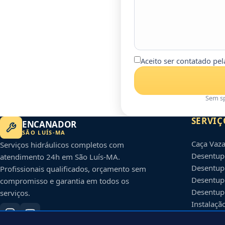
Aceito ser contatado pe
Sem sp
SERVIÇ
ENCANADOR
SÃO LUÍS
-
MA
Caça Vaz
Serviços hidráulicos completos com
Desentup
atendimento 24h em
São Luís
-
MA
.
Desentup
Profissionais qualificados, orçamento sem
Desentup
compromisso e garantia em todos os
Desentup
serviços.
Instalaçã
Instalaçã