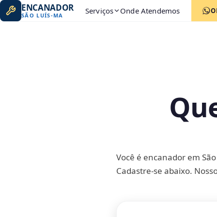
ENCANADOR
Serviços
Onde Atendemos
O
SÃO LUÍS
-
MA
Que
Você é encanador em São L
Cadastre-se abaixo. Nosso