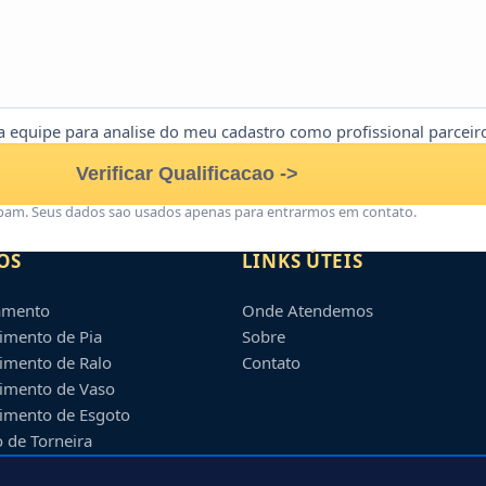
la equipe para analise do meu cadastro como profissional parceir
Verificar Qualificacao ->
am. Seus dados sao usados apenas para entrarmos em contato.
OS
LINKS ÚTEIS
amento
Onde Atendemos
imento de Pia
Sobre
imento de Ralo
Contato
imento de Vaso
imento de Esgoto
o de Torneira
o de Vaso