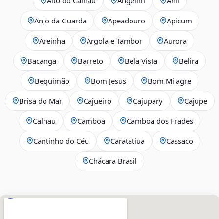
Alto do Calhau
Angelim
Anil
Anjo da Guarda
Apeadouro
Apicum
Areinha
Argola e Tambor
Aurora
Bacanga
Barreto
Bela Vista
Belira
Bequimão
Bom Jesus
Bom Milagre
Brisa do Mar
Cajueiro
Cajupary
Cajupe
Calhau
Camboa
Camboa dos Frades
Cantinho do Céu
Caratatiua
Cassaco
Chácara Brasil