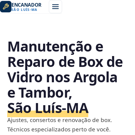
ENCANADOR
SÃO LUÍS
-
MA
Manutenção e
Reparo de Box de
Vidro nos Argola
e Tambor,
São Luís‑MA
Ajustes, consertos e renovação de box.
Técnicos especializados perto de você.