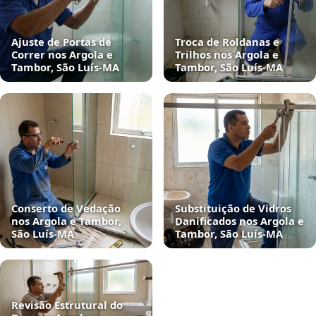
Ajuste de Portas de
Troca de Roldanas e
Correr nos Argola e
Trilhos nos Argola e
Tambor, São Luís‑MA
Tambor, São Luís‑MA
Conserto de Vedação
Substituição de Vidros
nos Argola e Tambor,
Danificados nos Argola e
São Luís‑MA
Tambor, São Luís‑MA
Revisão Estrutural do