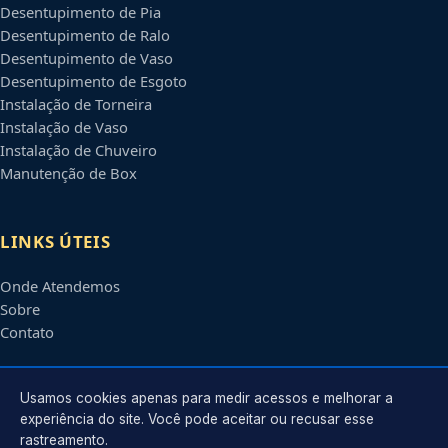
Desentupimento de Pia
Desentupimento de Ralo
Desentupimento de Vaso
Desentupimento de Esgoto
Instalação de Torneira
Instalação de Vaso
Instalação de Chuveiro
Manutenção de Box
LINKS ÚTEIS
Onde Atendemos
Sobre
Contato
CONTATO
Usamos cookies apenas para medir acessos e melhorar a
experiência do site. Você pode aceitar ou recusar esse
rastreamento.
Atendimento em
São Luís
-
MA
e regiões parceiras