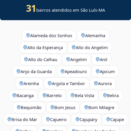
31
bairros atendidos em São Luís-MA
Alameda dos Sonhos
Alemanha
Alto da Esperança
Alto do Angelim
Alto do Calhau
Angelim
Anil
Anjo da Guarda
Apeadouro
Apicum
Areinha
Argola e Tambor
Aurora
Bacanga
Barreto
Bela Vista
Belira
Bequimão
Bom Jesus
Bom Milagre
Brisa do Mar
Cajueiro
Cajupary
Cajupe