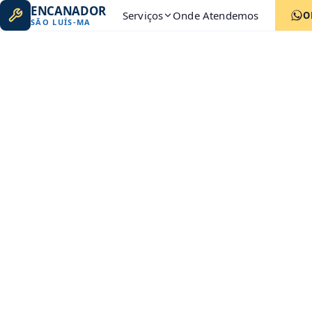
ENCANADOR
Serviços
Onde Atendemos
O
SÃO LUÍS
-
MA