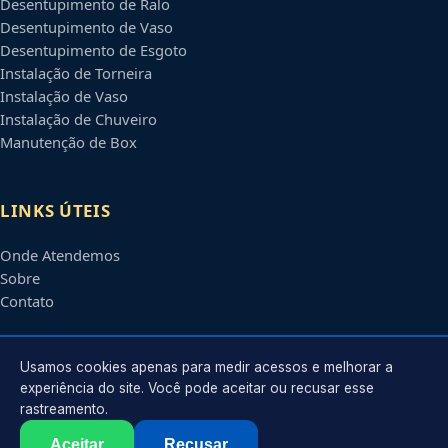
Desentupimento de Ralo
Desentupimento de Vaso
Desentupimento de Esgoto
Instalação de Torneira
Instalação de Vaso
Instalação de Chuveiro
Manutenção de Box
LINKS ÚTEIS
Onde Atendemos
Sobre
Contato
CONTATO
Usamos cookies apenas para medir acessos e melhorar a
experiência do site. Você pode aceitar ou recusar esse
rastreamento.
Atendimento em
São Luís
-
MA
e regiões parceiras
contato@encanadoremsaoluis.com.br
Aceitar
Recusar