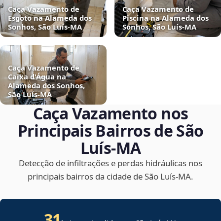
Caça Vazamento de
Caça Vazamento de
Esgoto na Alameda dos
Piscina na Alameda dos
Sonhos, São Luís‑MA
Sonhos, São Luís‑MA
Caça Vazamento de
Caixa d'Água na
Alameda dos Sonhos,
São Luís‑MA
Caça Vazamento nos
Principais Bairros de São
Luís‑MA
Detecção de infiltrações e perdas hidráulicas nos
principais bairros da cidade de São Luís‑MA.
31