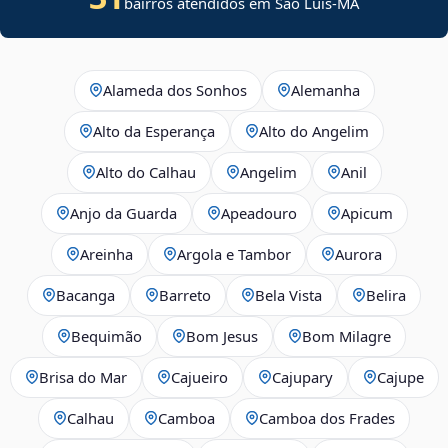
bairros atendidos em São Luís-MA
Alameda dos Sonhos
Alemanha
Alto da Esperança
Alto do Angelim
Alto do Calhau
Angelim
Anil
Anjo da Guarda
Apeadouro
Apicum
Areinha
Argola e Tambor
Aurora
Bacanga
Barreto
Bela Vista
Belira
Bequimão
Bom Jesus
Bom Milagre
Brisa do Mar
Cajueiro
Cajupary
Cajupe
Calhau
Camboa
Camboa dos Frades