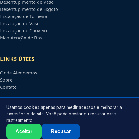
Desentupimento de Vaso
Desentupimento de Esgoto
Instalação de Torneira
Instalação de Vaso
Instalação de Chuveiro
Manutenção de Box
LINKS ÚTEIS
Onde Atendemos
Sobre
Contato
CONTATO
Usamos cookies apenas para medir acessos e melhorar a
experiência do site. Você pode aceitar ou recusar esse
rastreamento.
Atendimento em
São Luís
-
MA
e regiões parceiras
contato@encanadoremsaoluis.com.br
Aceitar
Recusar
©
2026
Encanador em
São Luís
-
MA
. Todos os direitos reservados.