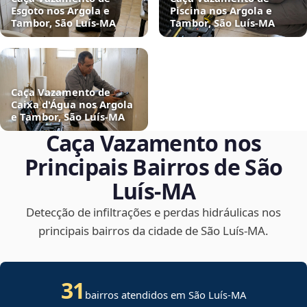
Esgoto nos Argola e
Piscina nos Argola e
Tambor, São Luís‑MA
Tambor, São Luís‑MA
Caça Vazamento de
Caixa d'Água nos Argola
e Tambor, São Luís‑MA
Caça Vazamento nos
Principais Bairros de São
Luís‑MA
Detecção de infiltrações e perdas hidráulicas nos
principais bairros da cidade de São Luís‑MA.
31
bairros atendidos em São Luís-MA