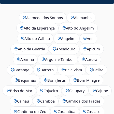
Alameda dos Sonhos
Alemanha
Alto da Esperança
Alto do Angelim
Alto do Calhau
Angelim
Anil
Anjo da Guarda
Apeadouro
Apicum
Areinha
Argola e Tambor
Aurora
Bacanga
Barreto
Bela Vista
Belira
Bequimão
Bom Jesus
Bom Milagre
Brisa do Mar
Cajueiro
Cajupary
Cajupe
Calhau
Camboa
Camboa dos Frades
Cantinho do Céu
Caratatiua
Cassaco