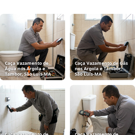
Caça Vazamento de
Caça Vazamento de Gás
Água nos Argola e
nos Argola e Tambor,
Tambor, São Luís‑MA
São Luís‑MA
Caça Vazamento de
Caça Vazamento de