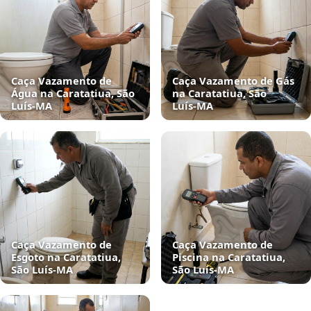
Caça Vazamento de
Caça Vazamento de Gás
Água na Caratatiua, São
na Caratatiua, São
Luís‑MA
Luís‑MA
Caça Vazamento de
Caça Vazamento de
Esgoto na Caratatiua,
Piscina na Caratatiua,
São Luís‑MA
São Luís‑MA