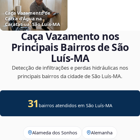
Caça Vazamento de
Caixa d'Água na
Caratatiua, São Luís‑MA
Caça Vazamento nos
Principais Bairros de São
Luís‑MA
Detecção de infiltrações e perdas hidráulicas nos
principais bairros da cidade de São Luís‑MA.
31
bairros atendidos em São Luís-MA
Alameda dos Sonhos
Alemanha