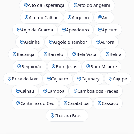
Alto da Esperança
Alto do Angelim
Alto do Calhau
Angelim
Anil
Anjo da Guarda
Apeadouro
Apicum
Areinha
Argola e Tambor
Aurora
Bacanga
Barreto
Bela Vista
Belira
Bequimão
Bom Jesus
Bom Milagre
Brisa do Mar
Cajueiro
Cajupary
Cajupe
Calhau
Camboa
Camboa dos Frades
Cantinho do Céu
Caratatiua
Cassaco
Chácara Brasil