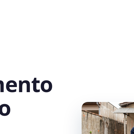
mento
o