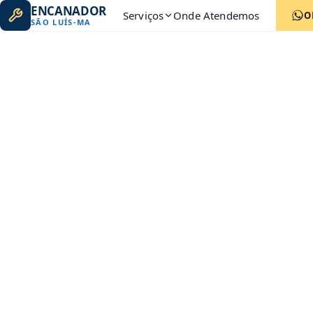
ENCANADOR
Serviços
Onde Atendemos
O
SÃO LUÍS
-
MA