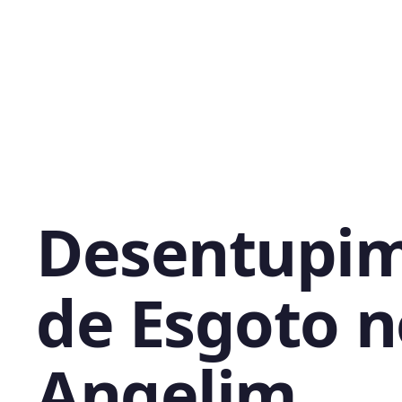
Desentupi
de Esgoto n
Angelim,