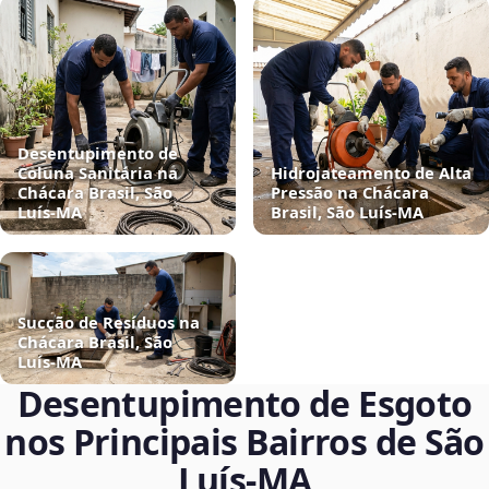
Desentupimento de
Coluna Sanitária na
Hidrojateamento de Alta
Chácara Brasil, São
Pressão na Chácara
Luís‑MA
Brasil, São Luís‑MA
Sucção de Resíduos na
Chácara Brasil, São
Luís‑MA
Desentupimento de Esgoto
nos Principais Bairros de São
Luís‑MA