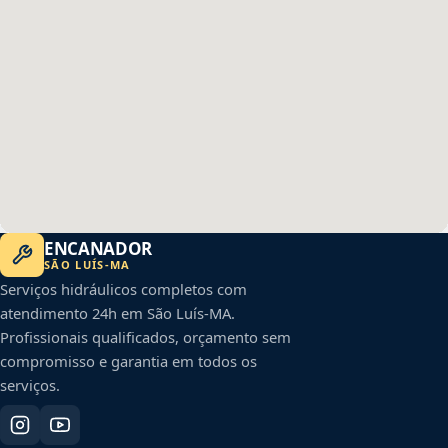
ENCANADOR
SÃO LUÍS
-
MA
Serviços hidráulicos completos com
atendimento 24h em
São Luís
-
MA
.
Profissionais qualificados, orçamento sem
compromisso e garantia em todos os
serviços.