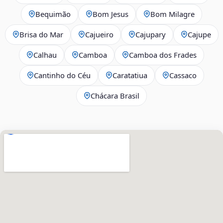
Bequimão
Bom Jesus
Bom Milagre
Brisa do Mar
Cajueiro
Cajupary
Cajupe
Calhau
Camboa
Camboa dos Frades
Cantinho do Céu
Caratatiua
Cassaco
Chácara Brasil