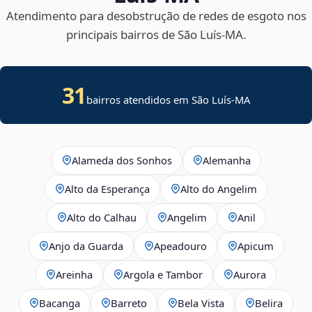
Atendimento para desobstrução de redes de esgoto nos
principais bairros de São Luís‑MA.
31
bairros atendidos em São Luís-MA
Alameda dos Sonhos
Alemanha
Alto da Esperança
Alto do Angelim
Alto do Calhau
Angelim
Anil
Anjo da Guarda
Apeadouro
Apicum
Areinha
Argola e Tambor
Aurora
Bacanga
Barreto
Bela Vista
Belira