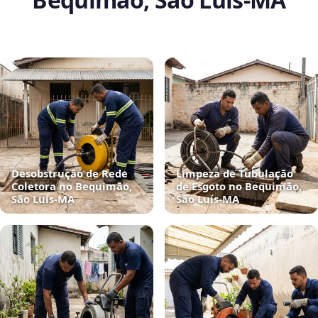
Desobstrução de Rede
Limpeza de Tubulação
Coletora no Bequimão,
de Esgoto no Bequimão,
São Luís‑MA
São Luís‑MA