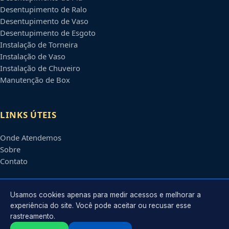
Desentupimento de Ralo
Desentupimento de Vaso
Desentupimento de Esgoto
Instalação de Torneira
Instalação de Vaso
Instalação de Chuveiro
Manutenção de Box
LINKS ÚTEIS
Onde Atendemos
Sobre
Contato
CONTATO
Usamos cookies apenas para medir acessos e melhorar a
experiência do site. Você pode aceitar ou recusar esse
rastreamento.
Atendimento em
São Luís
-
MA
e regiões parceiras