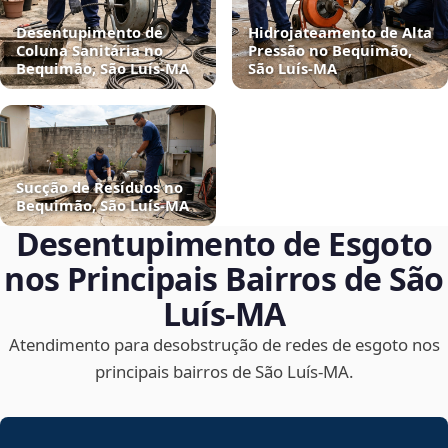
Desentupimento de
Hidrojateamento de Alta
Coluna Sanitária no
Pressão no Bequimão,
Bequimão, São Luís‑MA
São Luís‑MA
Sucção de Resíduos no
Bequimão, São Luís‑MA
Desentupimento de Esgoto
nos Principais Bairros de São
Luís‑MA
Atendimento para desobstrução de redes de esgoto nos
principais bairros de São Luís‑MA.