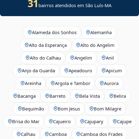
31
bairros atendidos em São Luís-MA
Alameda dos Sonhos
Alemanha
Alto da Esperança
Alto do Angelim
Alto do Calhau
Angelim
Anil
Anjo da Guarda
Apeadouro
Apicum
Areinha
Argola e Tambor
Aurora
Bacanga
Barreto
Bela Vista
Belira
Bequimão
Bom Jesus
Bom Milagre
Brisa do Mar
Cajueiro
Cajupary
Cajupe
Calhau
Camboa
Camboa dos Frades