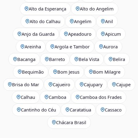
Alto da Esperança
Alto do Angelim
Alto do Calhau
Angelim
Anil
Anjo da Guarda
Apeadouro
Apicum
Areinha
Argola e Tambor
Aurora
Bacanga
Barreto
Bela Vista
Belira
Bequimão
Bom Jesus
Bom Milagre
Brisa do Mar
Cajueiro
Cajupary
Cajupe
Calhau
Camboa
Camboa dos Frades
Cantinho do Céu
Caratatiua
Cassaco
Chácara Brasil