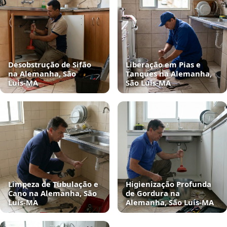
Desobstrução de Sifão
Liberação em Pias e
na Alemanha, São
Tanques na Alemanha,
Luís‑MA
São Luís‑MA
Limpeza de Tubulação e
Higienização Profunda
Cano na Alemanha, São
de Gordura na
Luís‑MA
Alemanha, São Luís‑MA