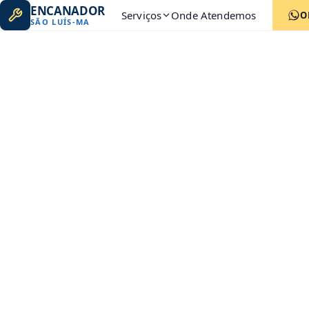
ENCANADOR
Serviços
Onde Atendemos
O
SÃO LUÍS
-
MA