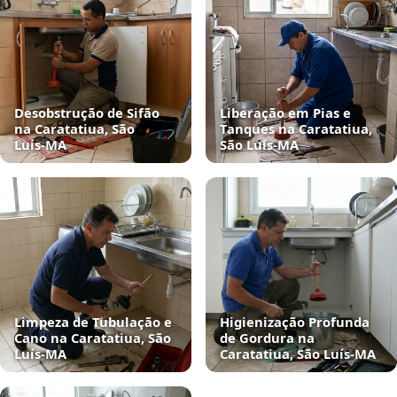
Desobstrução de Sifão
Liberação em Pias e
na Caratatiua, São
Tanques na Caratatiua,
Luís‑MA
São Luís‑MA
Limpeza de Tubulação e
Higienização Profunda
Cano na Caratatiua, São
de Gordura na
Luís‑MA
Caratatiua, São Luís‑MA