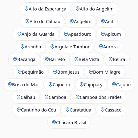
Alto da Esperança
Alto do Angelim
Alto do Calhau
Angelim
Anil
Anjo da Guarda
Apeadouro
Apicum
Areinha
Argola e Tambor
Aurora
Bacanga
Barreto
Bela Vista
Belira
Bequimão
Bom Jesus
Bom Milagre
Brisa do Mar
Cajueiro
Cajupary
Cajupe
Calhau
Camboa
Camboa dos Frades
Cantinho do Céu
Caratatiua
Cassaco
Chácara Brasil