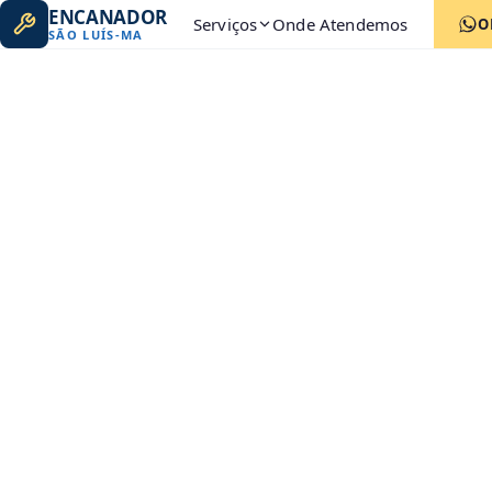
ENCANADOR
Serviços
Onde Atendemos
O
SÃO LUÍS
-
MA