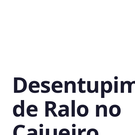
Desentupi
de Ralo no
Cajueiro,