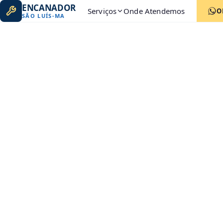
ENCANADOR
Serviços
Onde Atendemos
O
SÃO LUÍS
-
MA