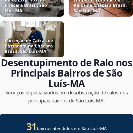
Chácara Brasil, São
Ralos na Chácara Brasil,
Luís‑MA
São Luís‑MA
Correção de Caixas de
Passagem na Chácara
Brasil, São Luís‑MA
Desentupimento de Ralo nos
Principais Bairros de São
Luís‑MA
Serviços especializados em desobstrução de ralos nos
principais bairros de São Luís‑MA.
31
bairros atendidos em São Luís-MA