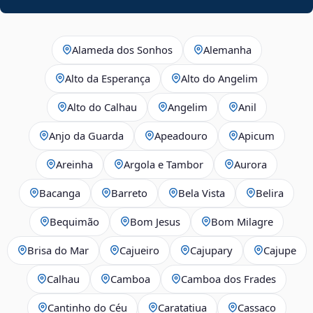
Alameda dos Sonhos
Alemanha
Alto da Esperança
Alto do Angelim
Alto do Calhau
Angelim
Anil
Anjo da Guarda
Apeadouro
Apicum
Areinha
Argola e Tambor
Aurora
Bacanga
Barreto
Bela Vista
Belira
Bequimão
Bom Jesus
Bom Milagre
Brisa do Mar
Cajueiro
Cajupary
Cajupe
Calhau
Camboa
Camboa dos Frades
Cantinho do Céu
Caratatiua
Cassaco