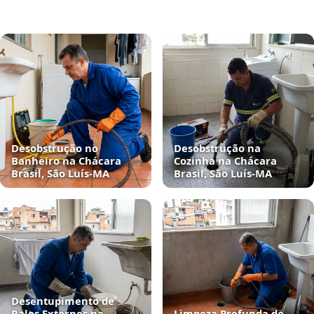
Desobstrução no
Desobstrução na
Banheiro na Chácara
Cozinha na Chácara
Brasil, São Luís‑MA
Brasil, São Luís‑MA
Desentupimento de
Ralos Externos na
Limpeza Profunda de