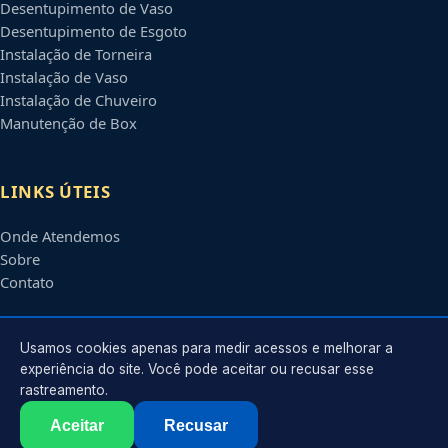
Desentupimento de Vaso
Desentupimento de Esgoto
Instalação de Torneira
Instalação de Vaso
Instalação de Chuveiro
Manutenção de Box
LINKS ÚTEIS
Onde Atendemos
Sobre
Contato
CONTATO
Usamos cookies apenas para medir acessos e melhorar a
experiência do site. Você pode aceitar ou recusar esse
rastreamento.
Atendimento em
São Luís
-
MA
e regiões parceiras
contato@encanadoremsaoluis.com.br
Aceitar
Recusar
©
2026
Encanador em
São Luís
-
MA
. Todos os direitos reservados.