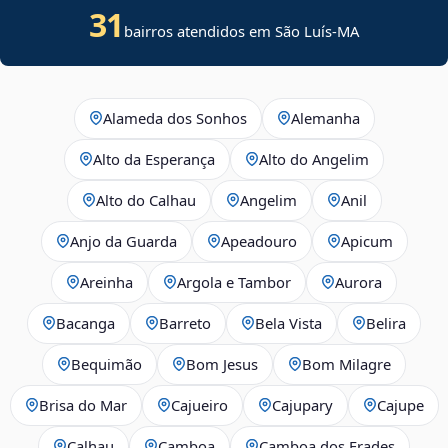
31
bairros atendidos em São Luís-MA
Alameda dos Sonhos
Alemanha
Alto da Esperança
Alto do Angelim
Alto do Calhau
Angelim
Anil
Anjo da Guarda
Apeadouro
Apicum
Areinha
Argola e Tambor
Aurora
Bacanga
Barreto
Bela Vista
Belira
Bequimão
Bom Jesus
Bom Milagre
Brisa do Mar
Cajueiro
Cajupary
Cajupe
Calhau
Camboa
Camboa dos Frades