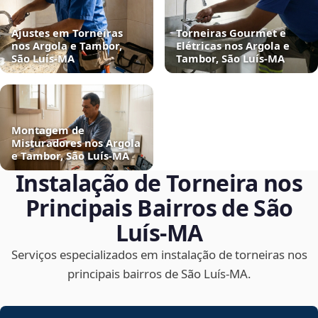
Ajustes em Torneiras
Torneiras Gourmet e
nos Argola e Tambor,
Elétricas nos Argola e
São Luís‑MA
Tambor, São Luís‑MA
Montagem de
Misturadores nos Argola
e Tambor, São Luís‑MA
Instalação de Torneira nos
Principais Bairros de São
Luís‑MA
Serviços especializados em instalação de torneiras nos
principais bairros de São Luís‑MA.