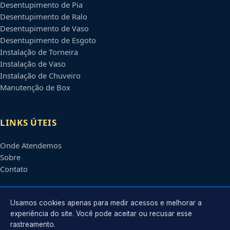
Desentupimento de Pia
Desentupimento de Ralo
Desentupimento de Vaso
Desentupimento de Esgoto
Instalação de Torneira
Instalação de Vaso
Instalação de Chuveiro
Manutenção de Box
LINKS ÚTEIS
Onde Atendemos
Sobre
Contato
CONTATO
Usamos cookies apenas para medir acessos e melhorar a
experiência do site. Você pode aceitar ou recusar esse
rastreamento.
Atendimento em
São Luís
-
MA
e regiões parceiras