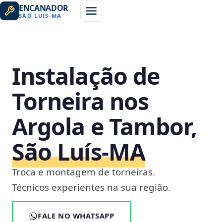
ENCANADOR
SÃO LUÍS
-
MA
Instalação de
Torneira nos
Argola e Tambor,
São Luís‑MA
Troca e montagem de torneiras.
Técnicos experientes na sua região.
FALE NO WHATSAPP