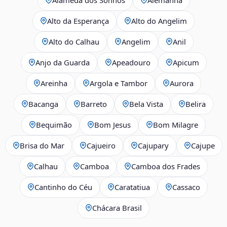
Alto da Esperança
Alto do Angelim
Alto do Calhau
Angelim
Anil
Anjo da Guarda
Apeadouro
Apicum
Areinha
Argola e Tambor
Aurora
Bacanga
Barreto
Bela Vista
Belira
Bequimão
Bom Jesus
Bom Milagre
Brisa do Mar
Cajueiro
Cajupary
Cajupe
Calhau
Camboa
Camboa dos Frades
Cantinho do Céu
Caratatiua
Cassaco
Chácara Brasil