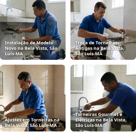
Instalação de Modelo
Troca de Torneiras
Novo na Bela Vista, São
Antigas na Bela Vista,
Luís‑MA
São Luís‑MA
Torneiras Gourmet e
Ajustes em Torneiras na
Elétricas na Bela Vista,
Bela Vista, São Luís‑MA
São Luís‑MA