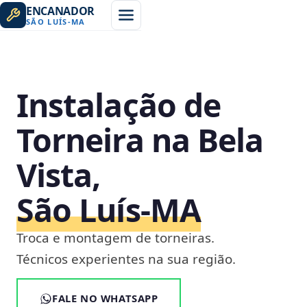
ENCANADOR
SÃO LUÍS
-
MA
Instalação de
Torneira na Bela
Vista,
São Luís‑MA
Troca e montagem de torneiras.
Técnicos experientes na sua região.
FALE NO WHATSAPP