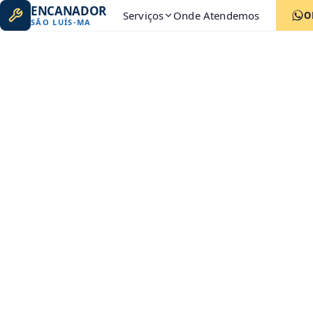
ENCANADOR
Serviços
Onde Atendemos
O
SÃO LUÍS
-
MA