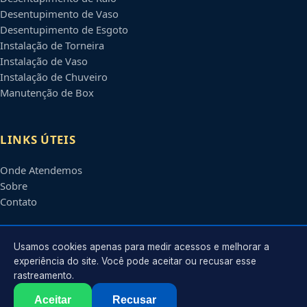
Desentupimento de Vaso
Desentupimento de Esgoto
Instalação de Torneira
Instalação de Vaso
Instalação de Chuveiro
Manutenção de Box
LINKS ÚTEIS
Onde Atendemos
Sobre
Contato
CONTATO
Usamos cookies apenas para medir acessos e melhorar a
experiência do site. Você pode aceitar ou recusar esse
rastreamento.
Atendimento em
São Luís
-
MA
e regiões parceiras
contato@encanadoremsaoluis.com.br
Aceitar
Recusar