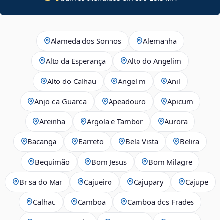
Alameda dos Sonhos
Alemanha
Alto da Esperança
Alto do Angelim
Alto do Calhau
Angelim
Anil
Anjo da Guarda
Apeadouro
Apicum
Areinha
Argola e Tambor
Aurora
Bacanga
Barreto
Bela Vista
Belira
Bequimão
Bom Jesus
Bom Milagre
Brisa do Mar
Cajueiro
Cajupary
Cajupe
Calhau
Camboa
Camboa dos Frades