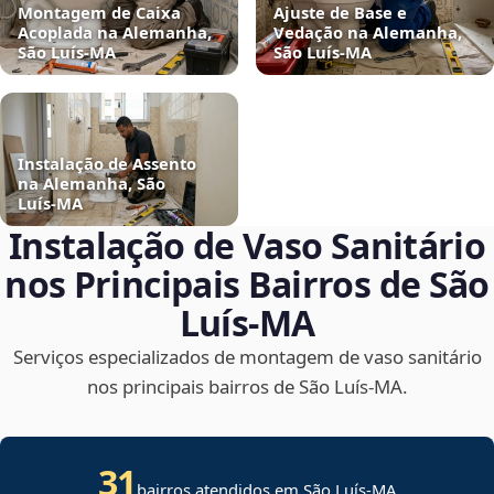
Montagem de Caixa
Ajuste de Base e
Acoplada na Alemanha,
Vedação na Alemanha,
São Luís‑MA
São Luís‑MA
Instalação de Assento
na Alemanha, São
Luís‑MA
Instalação de Vaso Sanitário
nos Principais Bairros de São
Luís‑MA
Serviços especializados de montagem de vaso sanitário
nos principais bairros de São Luís‑MA.
31
bairros atendidos em São Luís-MA