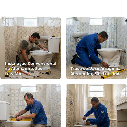
Instalação Convencional
na Alemanha, São
Troca de Vaso Antigo na
Luís‑MA
Alemanha, São Luís‑MA