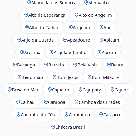
Alameda dos Sonhos
Alemanha
Alto da Esperança
Alto do Angelim
Alto do Calhau
Angelim
Anil
Anjo da Guarda
Apeadouro
Apicum
Areinha
Argola e Tambor
Aurora
Bacanga
Barreto
Bela Vista
Belira
Bequimão
Bom Jesus
Bom Milagre
Brisa do Mar
Cajueiro
Cajupary
Cajupe
Calhau
Camboa
Camboa dos Frades
Cantinho do Céu
Caratatiua
Cassaco
Chácara Brasil