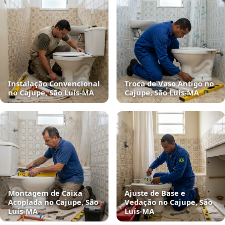
Instalação Convencional
Troca de Vaso Antigo no
no Cajupe, São Luís‑MA
Cajupe, São Luís‑MA
Montagem de Caixa
Ajuste de Base e
Acoplada no Cajupe, São
Vedação no Cajupe, São
Luís‑MA
Luís‑MA