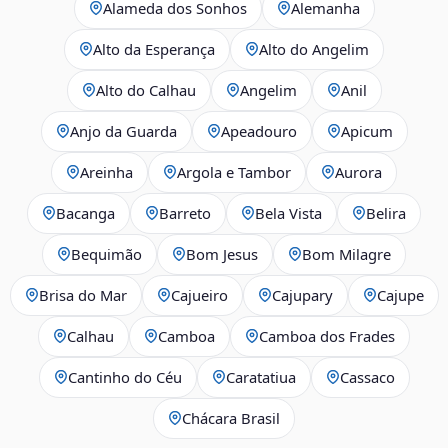
Alameda dos Sonhos
Alemanha
Alto da Esperança
Alto do Angelim
Alto do Calhau
Angelim
Anil
Anjo da Guarda
Apeadouro
Apicum
Areinha
Argola e Tambor
Aurora
Bacanga
Barreto
Bela Vista
Belira
Bequimão
Bom Jesus
Bom Milagre
Brisa do Mar
Cajueiro
Cajupary
Cajupe
Calhau
Camboa
Camboa dos Frades
Cantinho do Céu
Caratatiua
Cassaco
Chácara Brasil