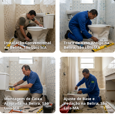
Instalação Convencional
Troca de Vaso Antigo na
na Belira, São Luís‑MA
Belira, São Luís‑MA
Montagem de Caixa
Ajuste de Base e
Acoplada na Belira, São
Vedação na Belira, São
Luís‑MA
Luís‑MA