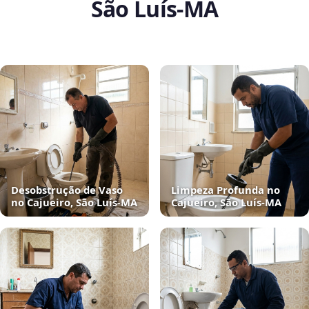
São Luís‑MA
Desobstrução de Vaso
Limpeza Profunda no
no Cajueiro, São Luís‑MA
Cajueiro, São Luís‑MA