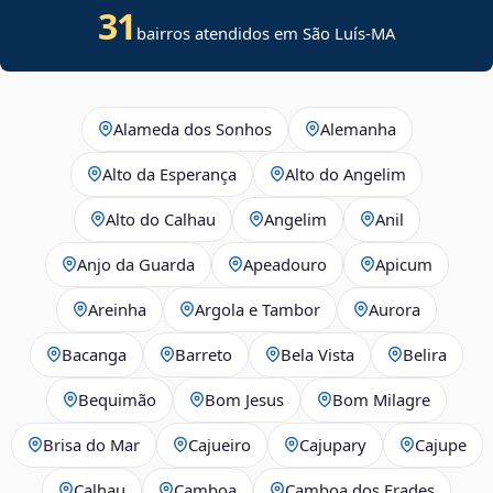
31
bairros atendidos em São Luís-MA
Alameda dos Sonhos
Alemanha
Alto da Esperança
Alto do Angelim
Alto do Calhau
Angelim
Anil
Anjo da Guarda
Apeadouro
Apicum
Areinha
Argola e Tambor
Aurora
Bacanga
Barreto
Bela Vista
Belira
Bequimão
Bom Jesus
Bom Milagre
Brisa do Mar
Cajueiro
Cajupary
Cajupe
Calhau
Camboa
Camboa dos Frades