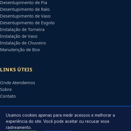
Desentupimento de Pia
Desentupimento de Ralo
Desentupimento de Vaso
Desentupimento de Esgoto
Instalação de Torneira
Instalação de Vaso
Instalação de Chuveiro
Manutenção de Box
LINKS ÚTEIS
Onde Atendemos
Sobre
Contato
CONTATO
Usamos cookies apenas para medir acessos e melhorar a
experiência do site. Você pode aceitar ou recusar esse
rastreamento.
Atendimento em
São Luís
-
MA
e regiões parceiras