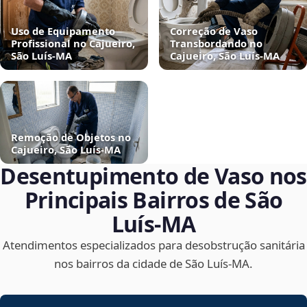
Uso de Equipamento
Correção de Vaso
Profissional no Cajueiro,
Transbordando no
São Luís‑MA
Cajueiro, São Luís‑MA
Remoção de Objetos no
Cajueiro, São Luís‑MA
Desentupimento de Vaso nos
Principais Bairros de São
Luís‑MA
Atendimentos especializados para desobstrução sanitária
nos bairros da cidade de São Luís‑MA.