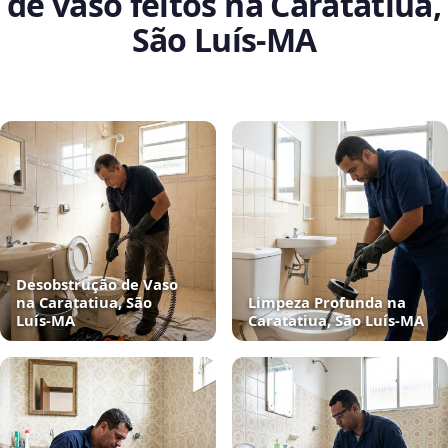
de vaso feitos na Caratatiua,
São Luís‑MA
Desobstrução de Vaso
na Caratatiua, São
Limpeza Profunda na
Luís‑MA
Caratatiua, São Luís‑MA