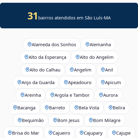
31
bairros atendidos em São Luís-MA
Alameda dos Sonhos
Alemanha
Alto da Esperança
Alto do Angelim
Alto do Calhau
Angelim
Anil
Anjo da Guarda
Apeadouro
Apicum
Areinha
Argola e Tambor
Aurora
Bacanga
Barreto
Bela Vista
Belira
Bequimão
Bom Jesus
Bom Milagre
Brisa do Mar
Cajueiro
Cajupary
Cajupe