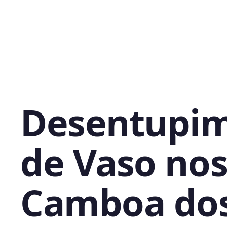
Desentupi
de Vaso no
Camboa do