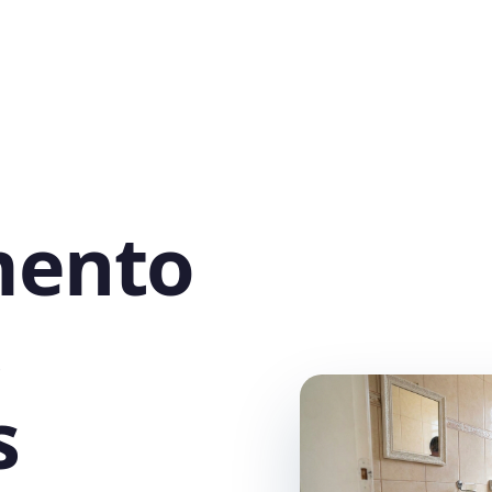
mento
s
s