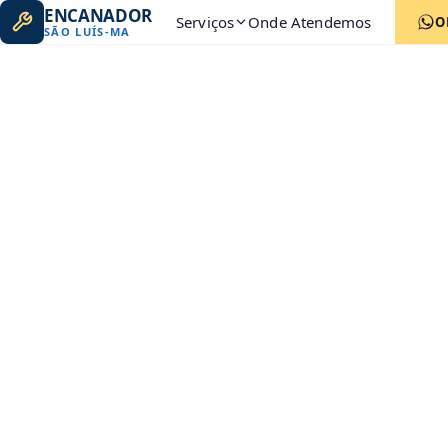
ENCANADOR
Serviços
Onde Atendemos
O
SÃO LUÍS
-
MA