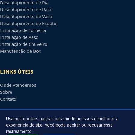
Desentupimento de Pia
Desentupimento de Ralo
Desentupimento de Vaso
Desentupimento de Esgoto
Instalação de Torneira
Instalação de Vaso
Instalação de Chuveiro
Manutenção de Box
LINKS ÚTEIS
Onde Atendemos
Sobre
Contato
CONTATO
Usamos cookies apenas para medir acessos e melhorar a
experiência do site. Você pode aceitar ou recusar esse
rastreamento.
Atendimento em
São Luís
-
MA
e regiões parceiras