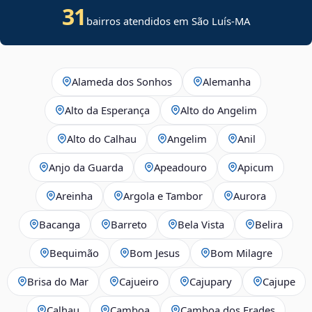
31
bairros atendidos em São Luís-MA
Alameda dos Sonhos
Alemanha
Alto da Esperança
Alto do Angelim
Alto do Calhau
Angelim
Anil
Anjo da Guarda
Apeadouro
Apicum
Areinha
Argola e Tambor
Aurora
Bacanga
Barreto
Bela Vista
Belira
Bequimão
Bom Jesus
Bom Milagre
Brisa do Mar
Cajueiro
Cajupary
Cajupe
Calhau
Camboa
Camboa dos Frades