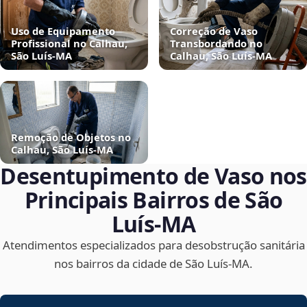
Uso de Equipamento
Correção de Vaso
Profissional no Calhau,
Transbordando no
São Luís‑MA
Calhau, São Luís‑MA
Remoção de Objetos no
Calhau, São Luís‑MA
Desentupimento de Vaso nos
Principais Bairros de São
Luís‑MA
Atendimentos especializados para desobstrução sanitária
nos bairros da cidade de São Luís‑MA.