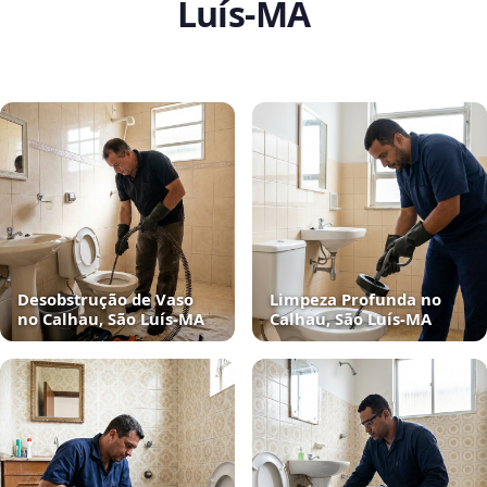
Luís‑MA
Desobstrução de Vaso
Limpeza Profunda no
no Calhau, São Luís‑MA
Calhau, São Luís‑MA