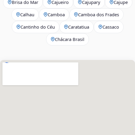
Brisa do Mar
Cajueiro
Cajupary
Cajupe
Calhau
Camboa
Camboa dos Frades
Cantinho do Céu
Caratatiua
Cassaco
Chácara Brasil