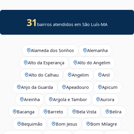
31
bairros atendidos em São Luís-MA
Alameda dos Sonhos
Alemanha
Alto da Esperança
Alto do Angelim
Alto do Calhau
Angelim
Anil
Anjo da Guarda
Apeadouro
Apicum
Areinha
Argola e Tambor
Aurora
Bacanga
Barreto
Bela Vista
Belira
Bequimão
Bom Jesus
Bom Milagre