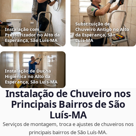
Substituição de
Instalação com
Chuveiro Antigo no Alto
Pressurizador no Alto da
da Esperança, São
Esperança, São Luís‑MA
Luís‑MA
Instalação de Ducha
Higiênica no Alto da
Esperança, São Luís‑MA
Instalação de Chuveiro nos
Principais Bairros de São
Luís‑MA
Serviços de montagem, troca e ajustes de chuveiros nos
principais bairros de São Luís‑MA.