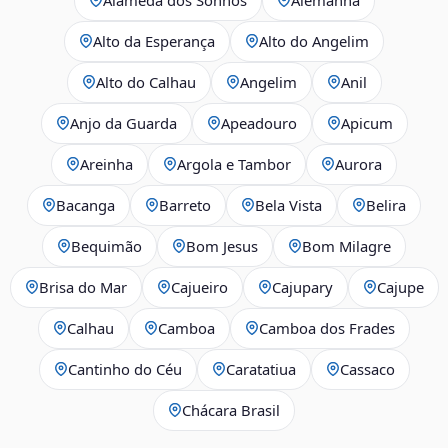
Alto da Esperança
Alto do Angelim
Alto do Calhau
Angelim
Anil
Anjo da Guarda
Apeadouro
Apicum
Areinha
Argola e Tambor
Aurora
Bacanga
Barreto
Bela Vista
Belira
Bequimão
Bom Jesus
Bom Milagre
Brisa do Mar
Cajueiro
Cajupary
Cajupe
Calhau
Camboa
Camboa dos Frades
Cantinho do Céu
Caratatiua
Cassaco
Chácara Brasil