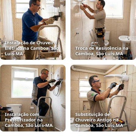
Instalação de Chuveiro
Elétrico na Camboa, São
Troca de Resistência na
Luís‑MA
Camboa, São Luís‑MA
Instalação com
Substituição de
Pressurizador na
Chuveiro Antigo na
Camboa, São Luís‑MA
Camboa, São Luís‑MA