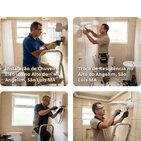
Instalação de Chuveiro
Troca de Resistência no
Elétrico no Alto do
Alto do Angelim, São
Angelim, São Luís‑MA
Luís‑MA