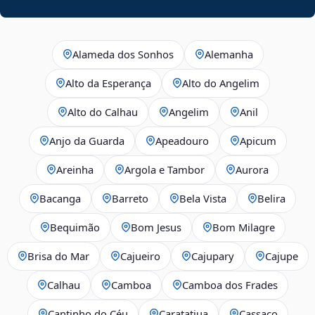
Alameda dos Sonhos
Alemanha
Alto da Esperança
Alto do Angelim
Alto do Calhau
Angelim
Anil
Anjo da Guarda
Apeadouro
Apicum
Areinha
Argola e Tambor
Aurora
Bacanga
Barreto
Bela Vista
Belira
Bequimão
Bom Jesus
Bom Milagre
Brisa do Mar
Cajueiro
Cajupary
Cajupe
Calhau
Camboa
Camboa dos Frades
Cantinho do Céu
Caratatiua
Cassaco