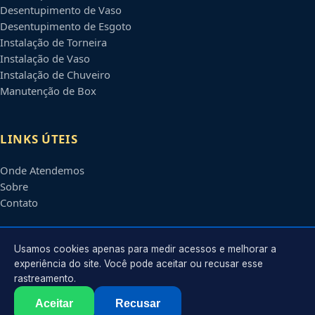
Desentupimento de Vaso
Desentupimento de Esgoto
Instalação de Torneira
Instalação de Vaso
Instalação de Chuveiro
Manutenção de Box
LINKS ÚTEIS
Onde Atendemos
Sobre
Contato
CONTATO
Usamos cookies apenas para medir acessos e melhorar a
experiência do site. Você pode aceitar ou recusar esse
rastreamento.
Atendimento em
São Luís
-
MA
e regiões parceiras
contato@encanadoremsaoluis.com.br
Aceitar
Recusar
©
2026
Encanador em
São Luís
-
MA
. Todos os direitos reservados.