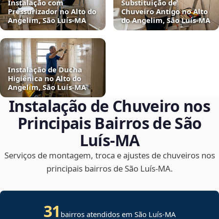
Instalação com
Substituição de
Pressurizador no Alto do
Chuveiro Antigo no Alto
Angelim, São Luís‑MA
do Angelim, São Luís‑MA
Instalação de Ducha
Higiênica no Alto do
Angelim, São Luís‑MA
Instalação de Chuveiro nos
Principais Bairros de São
Luís‑MA
Serviços de montagem, troca e ajustes de chuveiros nos
principais bairros de São Luís‑MA.
31
bairros atendidos em São Luís-MA