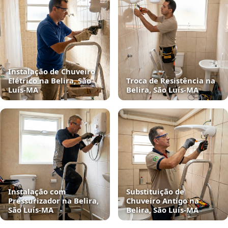
Instalação de Chuveiro
Elétrico na Belira, São
Troca de Resistência na
Luís‑MA
Belira, São Luís‑MA
Instalação com
Substituição de
Pressurizador na Belira,
Chuveiro Antigo na
São Luís‑MA
Belira, São Luís‑MA