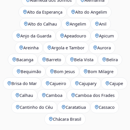
Alto da Esperança
Alto do Angelim
Alto do Calhau
Angelim
Anil
Anjo da Guarda
Apeadouro
Apicum
Areinha
Argola e Tambor
Aurora
Bacanga
Barreto
Bela Vista
Belira
Bequimão
Bom Jesus
Bom Milagre
Brisa do Mar
Cajueiro
Cajupary
Cajupe
Calhau
Camboa
Camboa dos Frades
Cantinho do Céu
Caratatiua
Cassaco
Chácara Brasil