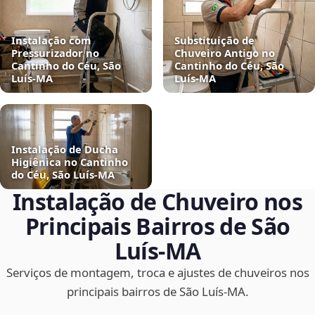
Instalação com
Substituição de
Pressurizador no
Chuveiro Antigo no
Cantinho do Céu, São
Cantinho do Céu, São
Luís‑MA
Luís‑MA
Instalação de Ducha
Higiênica no Cantinho
do Céu, São Luís‑MA
Instalação de Chuveiro nos
Principais Bairros de São
Luís‑MA
Serviços de montagem, troca e ajustes de chuveiros nos
principais bairros de São Luís‑MA.