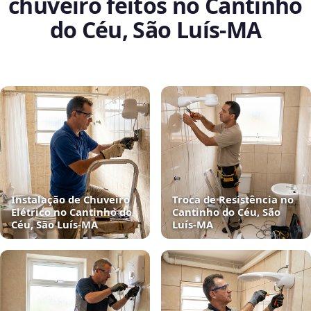
chuveiro feitos no Cantinho
do Céu, São Luís‑MA
Instalação de Chuveiro
Troca de Resistência no
Elétrico no Cantinho do
Cantinho do Céu, São
Céu, São Luís‑MA
Luís‑MA