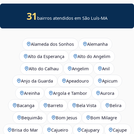
31
bairros atendidos em São Luís-MA
Alameda dos Sonhos
Alemanha
Alto da Esperança
Alto do Angelim
Alto do Calhau
Angelim
Anil
Anjo da Guarda
Apeadouro
Apicum
Areinha
Argola e Tambor
Aurora
Bacanga
Barreto
Bela Vista
Belira
Bequimão
Bom Jesus
Bom Milagre
Brisa do Mar
Cajueiro
Cajupary
Cajupe